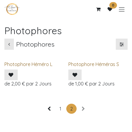
Se rendre au contenu
0
Photophores
Photophores
Photophore Héméro L
Photophore Héméras S
de
2,00
€
par
2
Jours
de
1,00
€
par
2
Jours
1
2