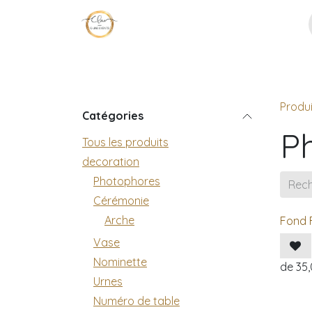
Se rendre au contenu
Page d'accueil
Décoration
No
Produi
Catégories
P
Tous les produits
decoration
Photophores
Cérémonie
Arche
Fond 
Vase
Nominette
de
35
Urnes
Numéro de table