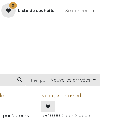
0
Se connecter
Liste de souhaits
e
Contactez-nous
Rendez-vous
Galerie
Nouvelles arrivées
Trier par :
le
Néon just married
€
par
2
Jours
de
10,00
€
par
2
Jours