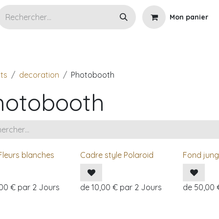
Mon panier
s articles en location
Wedding planner
Cérémoni
ts
decoration
Photobooth
hotobooth
Fleurs blanches
Cadre style Polaroid
Fond jung
,00
€
par
2
Jours
de
10,00
€
par
2
Jours
de
50,00