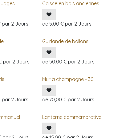
ouages
Caisse en bois anciennes
€
par
2
Jours
de
5,00
€
par
2
Jours
le
Guirlande de ballons
€
par
2
Jours
de
50,00
€
par
2
Jours
ds
Mur à champagne - 30
€
par
2
Jours
de
70,00
€
par
2
Jours
 Emmanuel
Lanterne commémorative
€
par
2
Jours
de
15,00
€
par
2
Jours