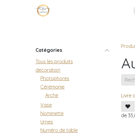
Se rendre au contenu
Page d'accueil
Décoration
No
Produi
Catégories
A
Tous les produits
decoration
Photophores
Cérémonie
Arche
Livre 
Vase
Nominette
de
35
Urnes
Numéro de table