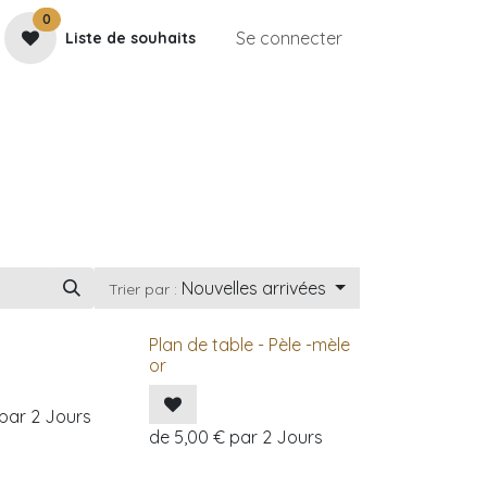
0
Se connecter
Liste de souhaits
e
Contactez-nous
Rendez-vous
Galerie
Nouvelles arrivées
Trier par :
Plan de table - Pèle -mèle
or
par
2
Jours
de
5,00
€
par
2
Jours