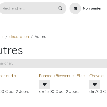
Mon panier
s articles en location
Wedding planner
Cérémoni
ts
decoration
Autres
utres
d'or audio
Panneau Bienvenue - Elise
Chevalet
,00
€
par
2
Jours
de
35,00
€
par
2
Jours
de
7,00
€