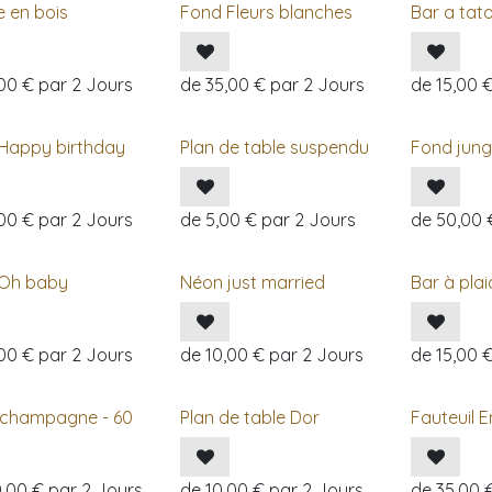
e en bois
Fond Fleurs blanches
Bar a tat
,00
€
par
2
Jours
de
35,00
€
par
2
Jours
de
15,00
Happy birthday
Plan de table suspendu
Fond jung
,00
€
par
2
Jours
de
5,00
€
par
2
Jours
de
50,00
Oh baby
Néon just married
Bar à plai
,00
€
par
2
Jours
de
10,00
€
par
2
Jours
de
15,00
 champagne - 60
Plan de table Dor
Fauteuil
0,00
€
par
2
Jours
de
10,00
€
par
2
Jours
de
35,00